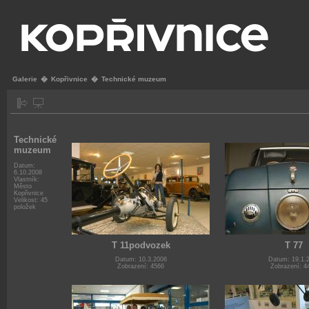
Galerie
�
Kopřivnice
�
Technické muzeum
Technické
muzeum
Datum:
6.10.2008
Vlastník:
Město
Kopřivnice
Velikost: 45
položek
T 11podvozek
T 77
Datum: 10.3.2006
Datum: 19.1.
Zobrazení: 4566
Zobrazení: 4