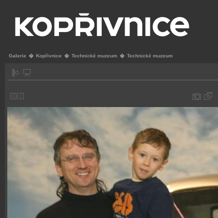
Galerie
�
Kopřivnice
�
Technické muzeum
�
Technické muzeum