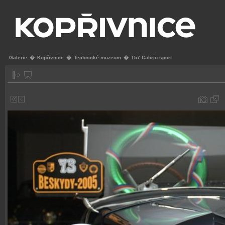
Galerie
�
Kopřivnice
�
Technické muzeum
�
T57 Cabrio sport