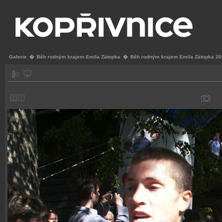
Galerie
�
Běh rodným krajem Emila Zátopka
�
Běh rodným krajem Emila Zátopka 2