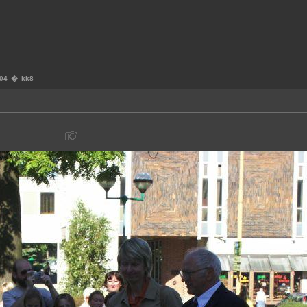
004
�
kk8