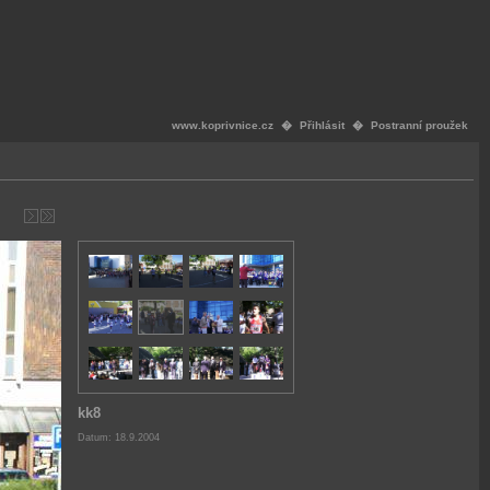
www.koprivnice.cz
�
Přihlásit
�
Postranní proužek
kk8
Datum: 18.9.2004