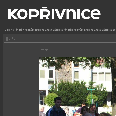
Galerie
�
Běh rodným krajem Emila Zátopka
�
Běh rodným krajem Emila Zátopka 2