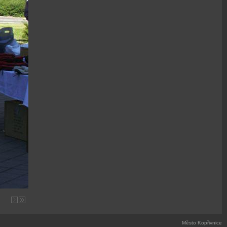
Město Kopřivnice