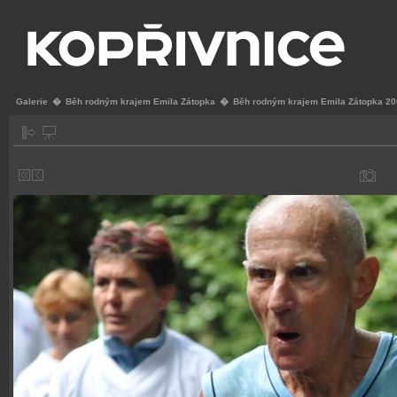
Galerie
�
Běh rodným krajem Emila Zátopka
�
Běh rodným krajem Emila Zátopka 2