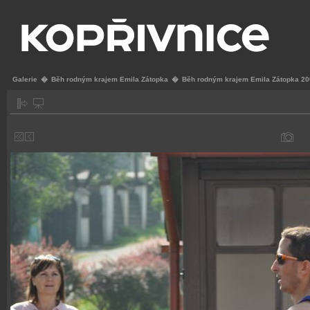
Galerie
�
Běh rodným krajem Emila Zátopka
�
Běh rodným krajem Emila Zátopka 2