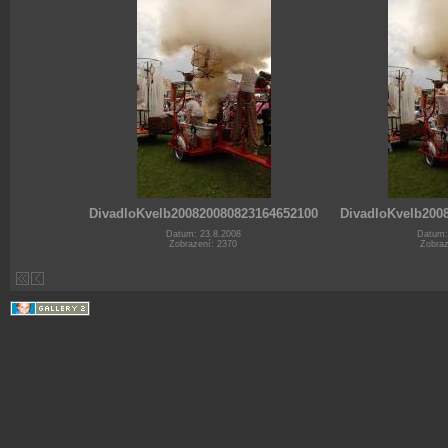
DivadloKvelb200820080823164652100
DivadloKvelb200
Datum: 23.8.2008
Datum:
Zobrazení: 2370
Zobraz