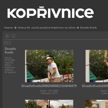
Galerie
�
Oslavy 60. výročí povýšení Kopřivnice na město
�
Divadlo Kvelb
Divadlo
Kvelb
Datum:
23.8.2008
Vlastník:
Město
Kopřivnice
Velikost:
89 položek
DivadloKvelb200820080823164046079
DivadloKvelb200
Datum: 23.8.2008
Datum:
Zobrazení: 2073
Zobraz