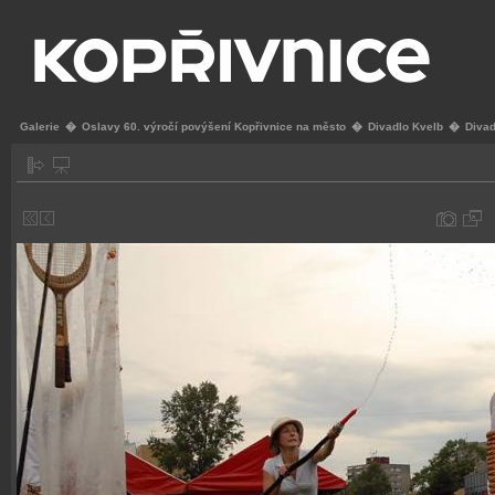
Galerie
�
Oslavy 60. výročí povýšení Kopřivnice na město
�
Divadlo Kvelb
�
Diva