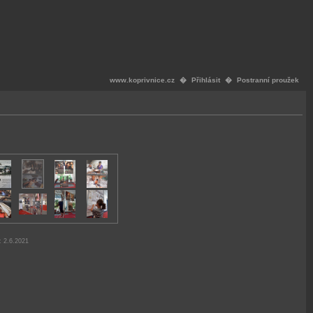
www.koprivnice.cz
�
Přihlásit
�
Postranní proužek
 2.6.2021