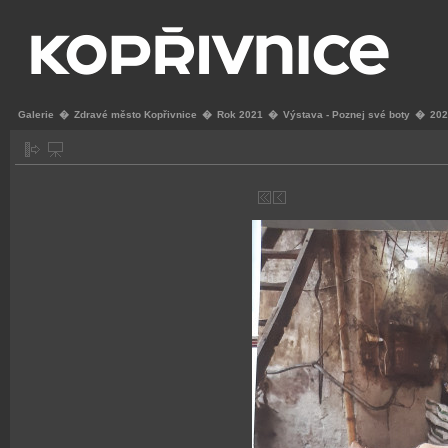
Galerie
�
Zdravé město Kopřivnice
�
Rok 2021
�
Výstava - Poznej své boty
�
202