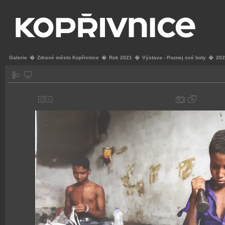
Galerie
�
Zdravé město Kopřivnice
�
Rok 2021
�
Výstava - Poznej své boty
�
202