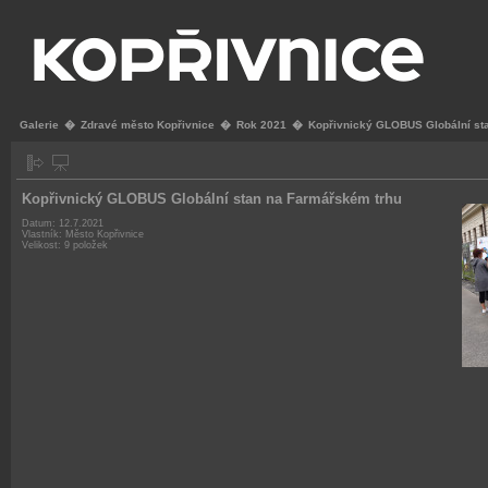
Galerie
�
Zdravé město Kopřivnice
�
Rok 2021
�
Kopřivnický GLOBUS Globální st
Kopřivnický GLOBUS Globální stan na Farmářském trhu
Datum: 12.7.2021
Vlastník: Město Kopřivnice
Velikost: 9 položek