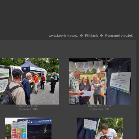
www.koprivnice.cz
�
Přihlásit
�
Postranní proužek
Datum: 25.6.2021
Datum: 25.6.2021
Zobrazení: 815
Zobrazení: 831