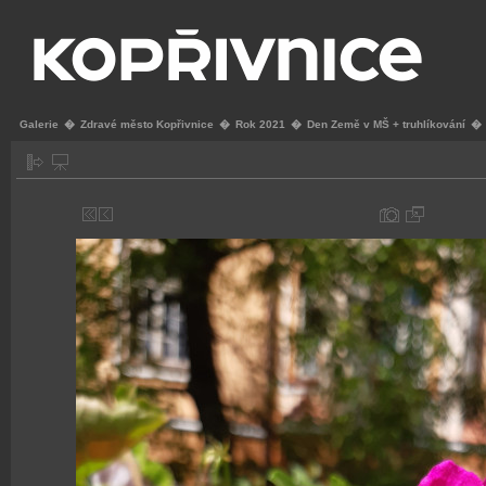
Galerie
�
Zdravé město Kopřivnice
�
Rok 2021
�
Den Země v MŠ + truhlíkování
�