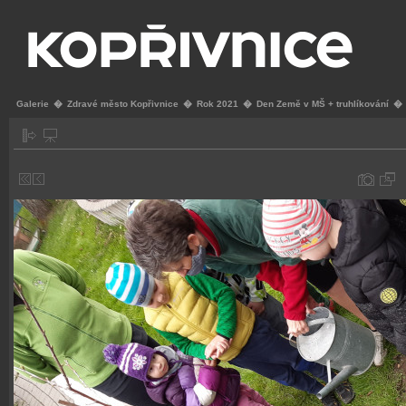
Galerie
�
Zdravé město Kopřivnice
�
Rok 2021
�
Den Země v MŠ + truhlíkování
�