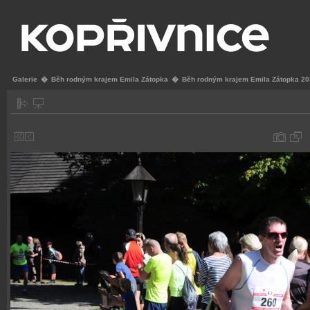
Galerie
�
Běh rodným krajem Emila Zátopka
�
Běh rodným krajem Emila Zátopka 2