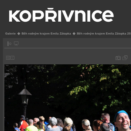
Galerie
�
Běh rodným krajem Emila Zátopka
�
Běh rodným krajem Emila Zátopka 2