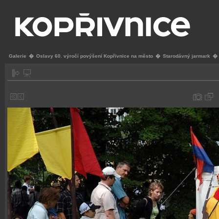
Galerie
�
Oslavy 60. výročí povýšení Kopřivnice na město
�
Starodávný jarmark
�