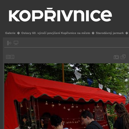
Galerie
�
Oslavy 60. výročí povýšení Kopřivnice na město
�
Starodávný jarmark
�