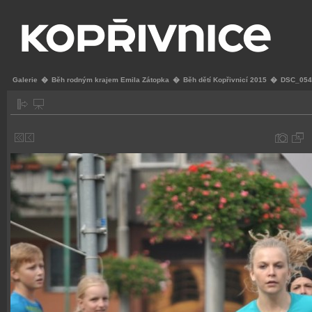
Galerie
�
Běh rodným krajem Emila Zátopka
�
Běh dětí Kopřivnicí 2015
�
DSC_054