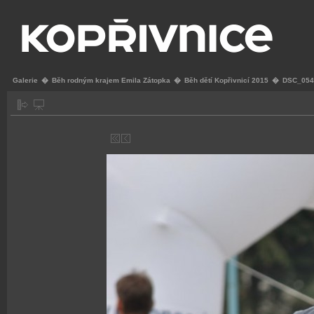
Galerie
�
Běh rodným krajem Emila Zátopka
�
Běh dětí Kopřivnicí 2015
�
DSC_054