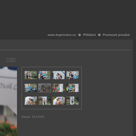
www.koprivnice.cz
�
Přihlásit
�
Postranní proužek
Datum: 19.9.2015