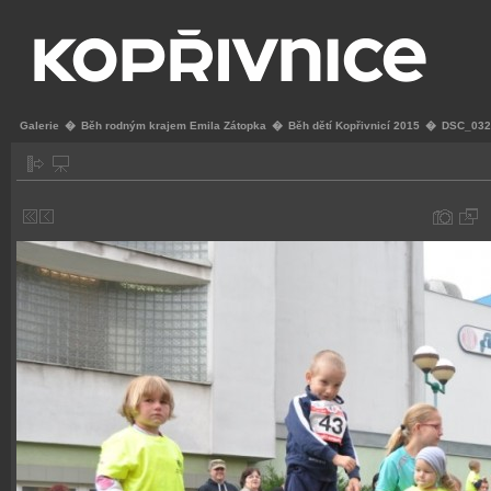
Galerie
�
Běh rodným krajem Emila Zátopka
�
Běh dětí Kopřivnicí 2015
�
DSC_032