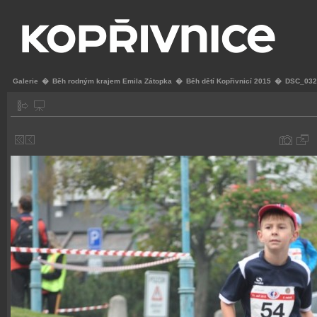
Galerie
�
Běh rodným krajem Emila Zátopka
�
Běh dětí Kopřivnicí 2015
�
DSC_032