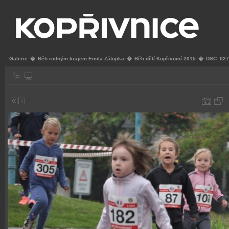
Galerie
�
Běh rodným krajem Emila Zátopka
�
Běh dětí Kopřivnicí 2015
�
DSC_027