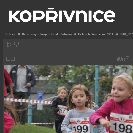
Galerie
�
Běh rodným krajem Emila Zátopka
�
Běh dětí Kopřivnicí 2015
�
DSC_027