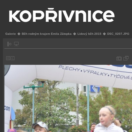
Galerie
�
Běh rodným krajem Emila Zátopka
�
Lidový běh 2015
�
DSC_0207.JPG