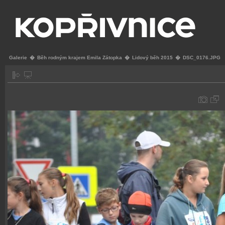
Galerie
�
Běh rodným krajem Emila Zátopka
�
Lidový běh 2015
�
DSC_0176.JPG