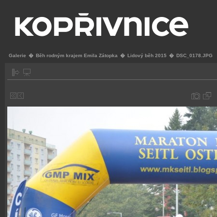
Galerie
�
Běh rodným krajem Emila Zátopka
�
Lidový běh 2015
�
DSC_0178.JPG