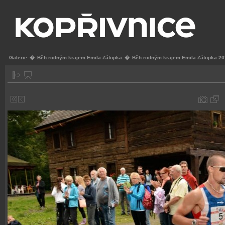
Galerie
�
Běh rodným krajem Emila Zátopka
�
Běh rodným krajem Emila Zátopka 2