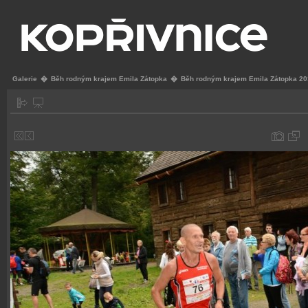
Galerie
�
Běh rodným krajem Emila Zátopka
�
Běh rodným krajem Emila Zátopka 2