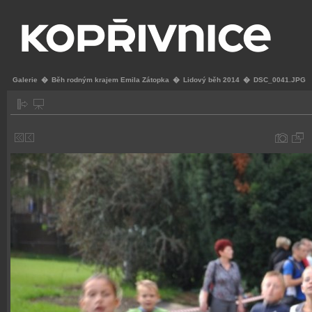
Galerie
�
Běh rodným krajem Emila Zátopka
�
Lidový běh 2014
�
DSC_0041.JPG