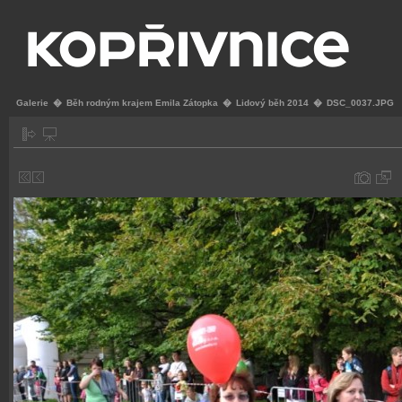
Galerie
�
Běh rodným krajem Emila Zátopka
�
Lidový běh 2014
�
DSC_0037.JPG