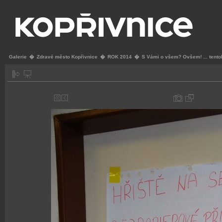
Galerie
�
Zdravé město Kopřivnice
�
ROK 2014
�
S Vámi o všem? Ovšem! ... tentok