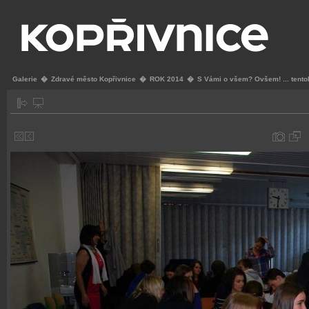
Galerie
�
Zdravé město Kopřivnice
�
ROK 2014
�
S Vámi o všem? Ovšem! ... tentok