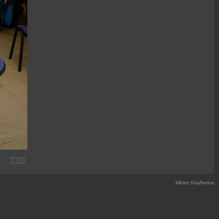
Město Kopřivnice