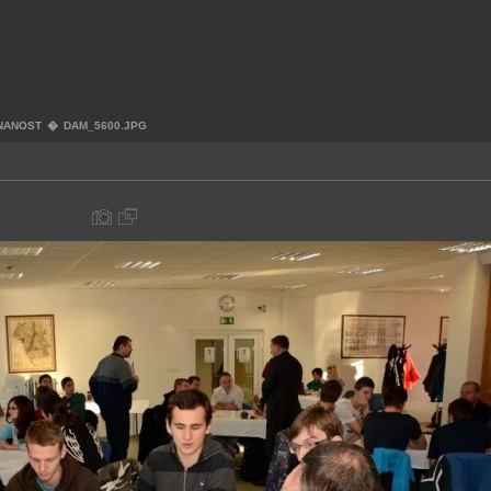
TNANOST
�
DAM_5600.JPG