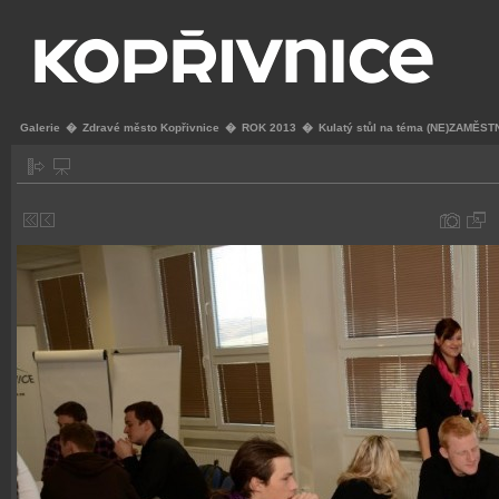
Galerie
�
Zdravé město Kopřivnice
�
ROK 2013
�
Kulatý stůl na téma (NE)ZAMĚS