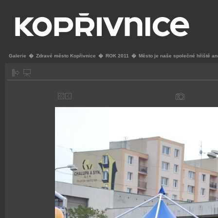
Galerie
�
Zdravé město Kopřivnice
�
ROK 2011
�
Město je naše společné hřiště a