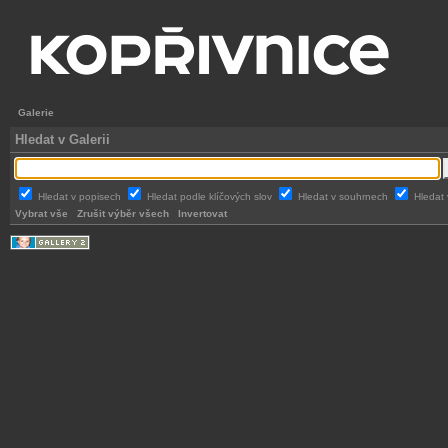
Galerie
Hledat v Galerii
Hledat v popisech
Hledat podle klíčových slov
Hledat v souhrnech
Hledat 
Vybrat vše
Zrušit výběr všech
Invertovat