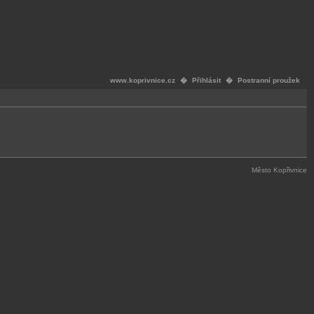
www.koprivnice.cz
�
Přihlásit
�
Postranní proužek
Město Kopřivnice