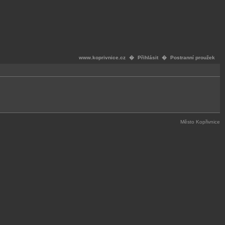
www.koprivnice.cz
�
Přihlásit
�
Postranní proužek
Město Kopřivnice