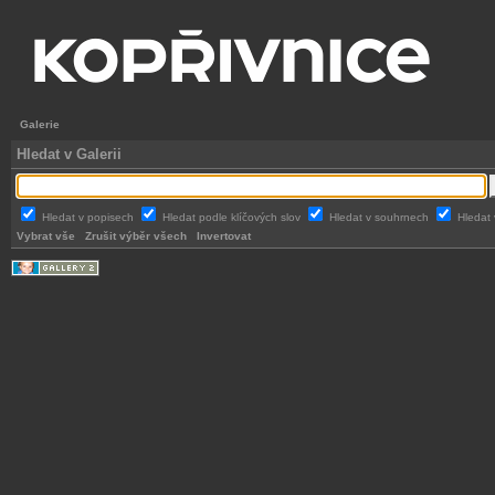
Galerie
Hledat v Galerii
Hledat v popisech
Hledat podle klíčových slov
Hledat v souhrnech
Hledat 
Vybrat vše
Zrušit výběr všech
Invertovat