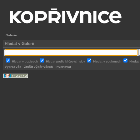
Galerie
Hledat v Galerii
Hledat v popisech
Hledat podle klíčových slov
Hledat v souhrnech
Hledat 
Vybrat vše
Zrušit výběr všech
Invertovat