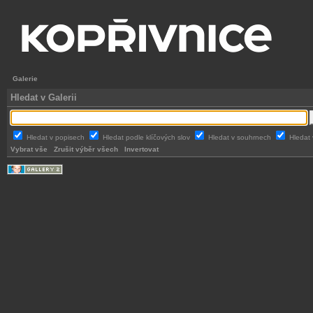
Galerie
Hledat v Galerii
Hledat v popisech
Hledat podle klíčových slov
Hledat v souhrnech
Hledat 
Vybrat vše
Zrušit výběr všech
Invertovat