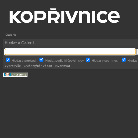
Galerie
Hledat v Galerii
Hledat v popisech
Hledat podle klíčových slov
Hledat v souhrnech
Hledat 
Vybrat vše
Zrušit výběr všech
Invertovat