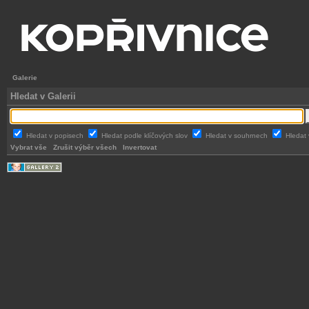
Galerie
Hledat v Galerii
Hledat v popisech
Hledat podle klíčových slov
Hledat v souhrnech
Hledat 
Vybrat vše
Zrušit výběr všech
Invertovat