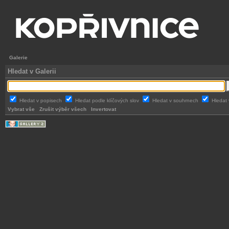
Galerie
Hledat v Galerii
Hledat v popisech
Hledat podle klíčových slov
Hledat v souhrnech
Hledat 
Vybrat vše
Zrušit výběr všech
Invertovat