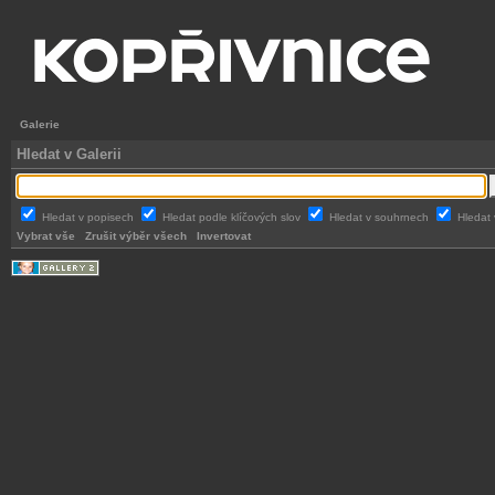
Galerie
Hledat v Galerii
Hledat v popisech
Hledat podle klíčových slov
Hledat v souhrnech
Hledat 
Vybrat vše
Zrušit výběr všech
Invertovat