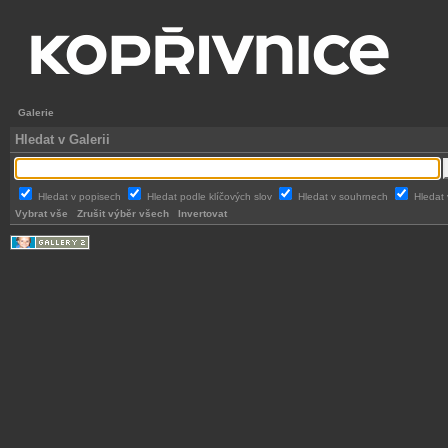
Galerie
Hledat v Galerii
Hledat v popisech
Hledat podle klíčových slov
Hledat v souhrnech
Hledat 
Vybrat vše
Zrušit výběr všech
Invertovat