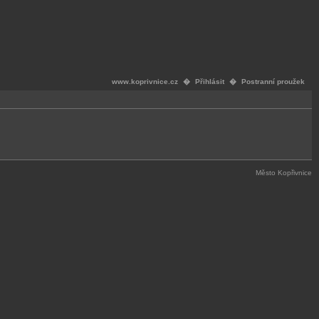
www.koprivnice.cz
�
Přihlásit
�
Postranní proužek
Město Kopřivnice