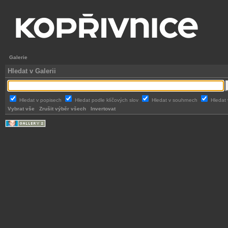
Galerie
Hledat v Galerii
Hledat v popisech
Hledat podle klíčových slov
Hledat v souhrnech
Hledat 
Vybrat vše
Zrušit výběr všech
Invertovat