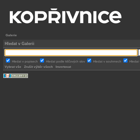
Galerie
Hledat v Galerii
Hledat v popisech
Hledat podle klíčových slov
Hledat v souhrnech
Hledat 
Vybrat vše
Zrušit výběr všech
Invertovat