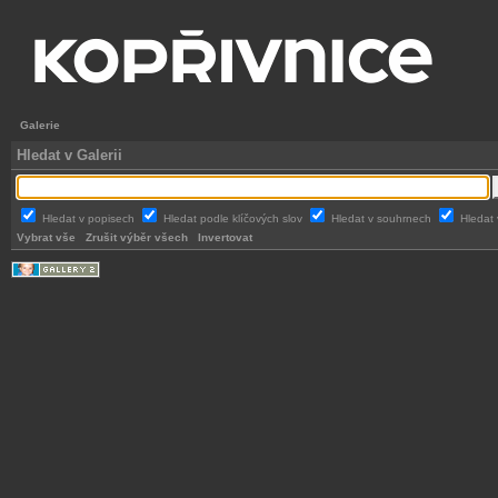
Galerie
Hledat v Galerii
Hledat v popisech
Hledat podle klíčových slov
Hledat v souhrnech
Hledat 
Vybrat vše
Zrušit výběr všech
Invertovat