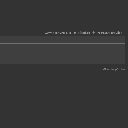
www.koprivnice.cz
�
Přihlásit
�
Postranní proužek
Město Kopřivnice