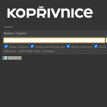
Galerie
Hledat v Galerii
Hledat v popisech
Hledat podle klíčových slov
Hledat v souhrnech
Hledat 
Vybrat vše
Zrušit výběr všech
Invertovat