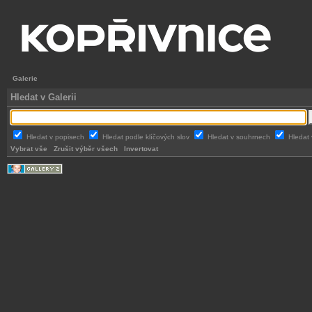
Galerie
Hledat v Galerii
Hledat v popisech
Hledat podle klíčových slov
Hledat v souhrnech
Hledat 
Vybrat vše
Zrušit výběr všech
Invertovat